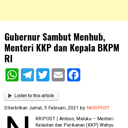
NKRIPOST – VOX POPULI PRO PATRIA
NKRIPOST
Gubernur Sambut Menhub,
Menteri KKP dan Kepala BKPM
RI
WhatsApp
Telegram
Twitter
Email
Facebook
Listen to this article
Diterbitkan Jumat, 5 Februari, 2021 by
NKRIPOST
KRIPOST | Ambon, Maluku – Menteri
Kelautan dan Perikanan (KKP) Wahyu