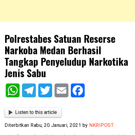
NKRIPOST – VOX POPULI PRO PATRIA
NKRIPOST
Polrestabes Satuan Reserse
Narkoba Medan Berhasil
Tangkap Penyeludup Narkotika
Jenis Sabu
WhatsApp
Telegram
Twitter
Email
Facebook
Listen to this article
Diterbitkan Rabu, 20 Januari, 2021 by
NKRIPOST