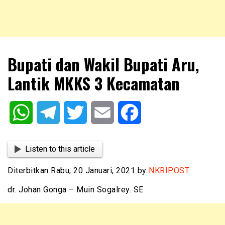
NKRIPOST – VOX POPULI PRO PATRIA
NKRIPOST
Bupati dan Wakil Bupati Aru,
Lantik MKKS 3 Kecamatan
WhatsApp
Telegram
Twitter
Email
Facebook
Listen to this article
Diterbitkan Rabu, 20 Januari, 2021 by
NKRIPOST
dr. Johan Gonga – Muin Sogalrey. SE