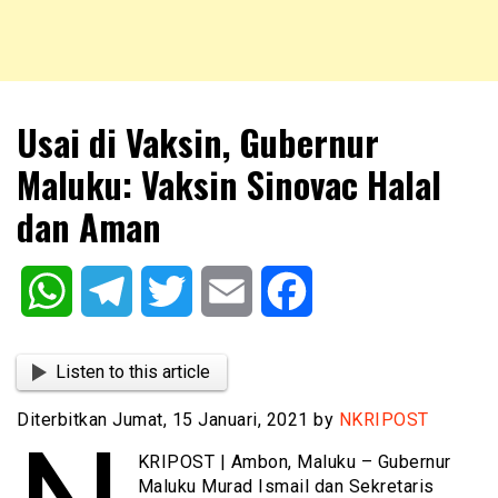
NKRIPOST – VOX POPULI PRO PATRIA
NKRIPOST
Usai di Vaksin, Gubernur
Maluku: Vaksin Sinovac Halal
dan Aman
WhatsApp
Telegram
Twitter
Email
Facebook
Listen to this article
Diterbitkan Jumat, 15 Januari, 2021 by
NKRIPOST
KRIPOST | Ambon, Maluku – Gubernur
Maluku Murad Ismail dan Sekretaris