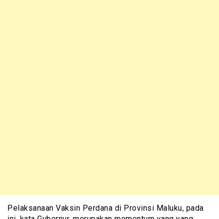
Pelaksanaan Vaksin Perdana di Provinsi Maluku, pada
ini, kata Gubernur, merupakan momentum yang yang