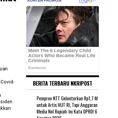
Puan
a
 Covid-
BERITA TERBARU NKRIPOST
a
Pemprov NTT Gelontorkan Rp1,7 M
esiden
untuk Artis HUT RI, Tapi Anggaran
ukkan
Media Nol Rupiah: Ini Kata DPRD!
6
Agustus 2026