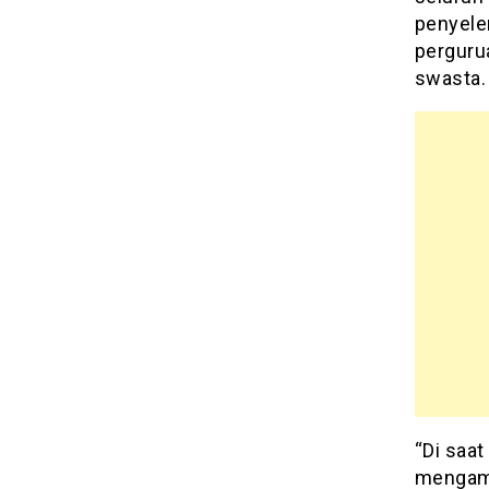
penyele
pergurua
swasta
“Di saat
mengamb