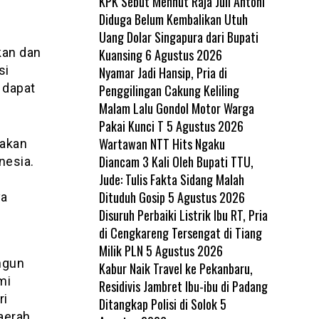
KPK Sebut Menhut Raja Juli Antoni
Diduga Belum Kembalikan Utuh
Uang Dolar Singapura dari Bupati
kan dan
Kuansing
6 Agustus 2026
si
Nyamar Jadi Hansip, Pria di
a dapat
Penggilingan Cakung Keliling
Malam Lalu Gondol Motor Warga
Pakai Kunci T
5 Agustus 2026
Wartawan NTT Hits Ngaku
rakan
Diancam 3 Kali Oleh Bupati TTU,
nesia.
Jude: Tulis Fakta Sidang Malah
Dituduh Gosip
5 Agustus 2026
ya
Disuruh Perbaiki Listrik Ibu RT, Pria
di Cengkareng Tersengat di Tiang
Milik PLN
5 Agustus 2026
ngun
Kabur Naik Travel ke Pekanbaru,
mi
Residivis Jambret Ibu-ibu di Padang
ri
Ditangkap Polisi di Solok
5
aerah,