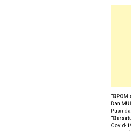
“BPOM s
Dan MUI 
Puan da
“Bersat
Covid-19