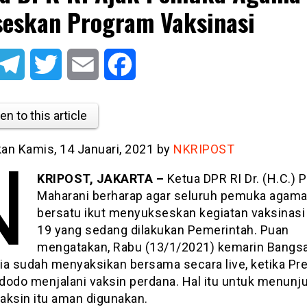
eskan Program Vaksinasi
atsApp
Telegram
Twitter
Email
Facebook
en to this article
kan Kamis, 14 Januari, 2021 by
NKRIPOST
N
KRIPOST, JAKARTA –
Ketua DPR RI Dr. (H.C.) 
Maharani berharap agar seluruh pemuka agam
bersatu ikut menyukseskan kegiatan vaksinasi
19 yang sedang dilakukan Pemerintah. Puan
mengatakan, Rabu (13/1/2021) kemarin Bangs
ia sudah menyaksikan bersama secara live, ketika Pr
dodo menjalani vaksin perdana. Hal itu untuk menunj
aksin itu aman digunakan.