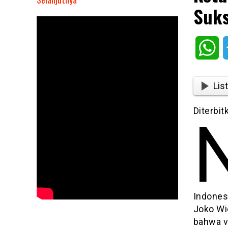
Suks
Ketua
DPR
RI
Wh
Ajak
Pemuka
Agama
List
Ikut
Sukseskan
Diterbit
Program
Vaksinasi
Indones
Joko Wi
bahwa v