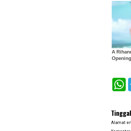
Wh
Tingga
Alamat em