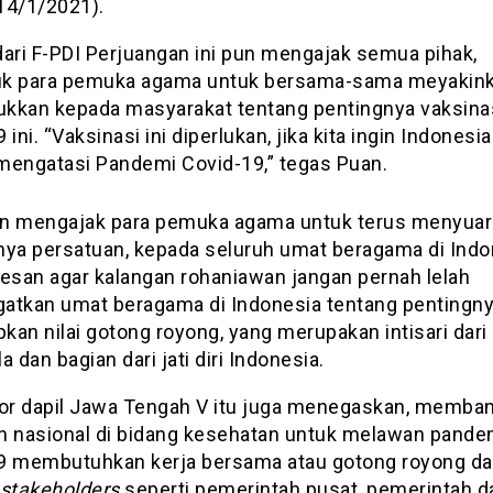
14/1/2021).
 dari F-PDI Perjuangan ini pun mengajak semua pihak,
k para pemuka agama untuk bersama-sama meyakin
kkan kepada masyarakat tentang pentingnya vaksina
 ini. “Vaksinasi ini diperlukan, jika kita ingin Indonesi
mengatasi Pandemi Covid-19,” tegas Puan.
n mengajak para pemuka agama untuk terus menyua
nya persatuan, kepada seluruh umat beragama di Indo
pesan agar kalangan rohaniawan jangan pernah lelah
atkan umat beragama di Indonesia tentang pentingn
an nilai gotong royong, yang merupakan intisari dari
a dan bagian dari jati diri Indonesia.
tor dapil Jawa Tengah V itu juga menegaskan, memba
n nasional di bidang kesehatan untuk melawan pande
9 membutuhkan kerja bersama atau gotong royong da
stakeholders
seperti pemerintah pusat, pemerintah d