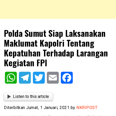
NKRIPOST – VOX POPULI PRO PATRIA
NKRIPOST
Polda Sumut Siap Laksanakan
Maklumat Kapolri Tentang
Kepatuhan Terhadap Larangan
Kegiatan FPI
WhatsApp
Telegram
Twitter
Email
Facebook
Listen to this article
Diterbitkan Jumat, 1 Januari, 2021 by
NKRIPOST