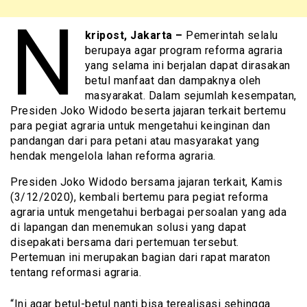
N
kripost, Jakarta –
Pemerintah selalu
berupaya agar program reforma agraria
yang selama ini berjalan dapat dirasakan
betul manfaat dan dampaknya oleh
masyarakat. Dalam sejumlah kesempatan,
Presiden Joko Widodo beserta jajaran terkait bertemu
para pegiat agraria untuk mengetahui keinginan dan
pandangan dari para petani atau masyarakat yang
hendak mengelola lahan reforma agraria.
Presiden Joko Widodo bersama jajaran terkait, Kamis
(3/12/2020), kembali bertemu para pegiat reforma
agraria untuk mengetahui berbagai persoalan yang ada
di lapangan dan menemukan solusi yang dapat
disepakati bersama dari pertemuan tersebut.
Pertemuan ini merupakan bagian dari rapat maraton
tentang reformasi agraria.
“Ini agar betul-betul nanti bisa terealisasi sehingga