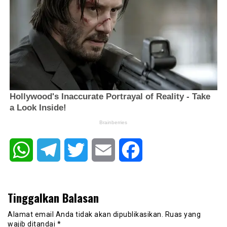
WhatsApp
Telegram
Twitter
Email
Facebook
Tinggalkan Balasan
Alamat email Anda tidak akan dipublikasikan.
Ruas yang
wajib ditandai
*