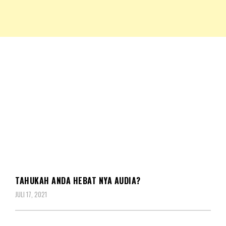
NKRIPOST – VOX POPULI PRO PATRIA
NKRIPOST
EKONOMI
TAHUKAH ANDA HEBAT NYA AUDIA?
JULI 17, 2021