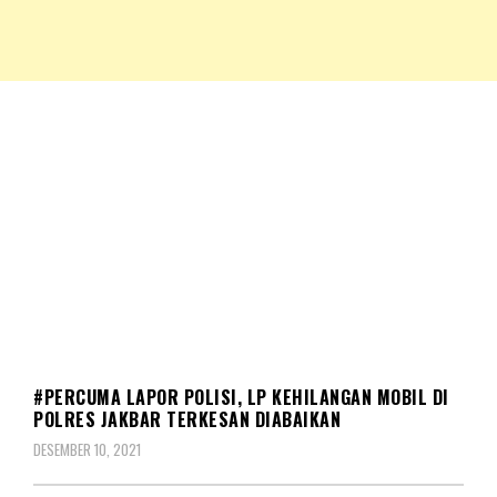
NKRIPOST – VOX POPULI PRO PATRIA
NKRIPOST
HUKUM
#PERCUMA LAPOR POLISI, LP KEHILANGAN MOBIL DI
POLRES JAKBAR TERKESAN DIABAIKAN
DESEMBER 10, 2021