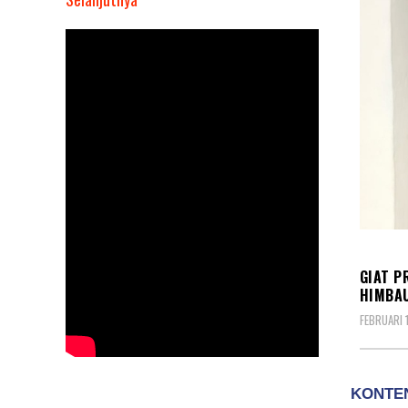
Giat
PRM,
Kanit
Reskrim
Polsek
Prapat
Janji
Polres
Asahan
Beri
BERIT
Himbauan
Edukasi
GIAT P
Terapkan
HIMBAU
Protokol
FEBRUARI 
Kesehatan