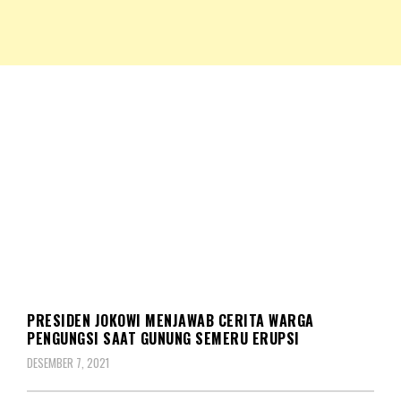
NKRIPOST – VOX POPULI PRO PATRIA
NKRIPOST
BERITA
PRESIDEN JOKOWI MENJAWAB CERITA WARGA
PENGUNGSI SAAT GUNUNG SEMERU ERUPSI
DESEMBER 7, 2021