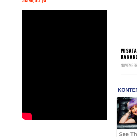
Wisatawan
Asal
Cianjur
Dikabarkan
Hilang
MUSI
Terseret
WISATA
Ombak
KARANG
di
NOVEMBER 
Pantai
Karang
Hawu,
Begini
Nasibnya
Saat
Ditemukan