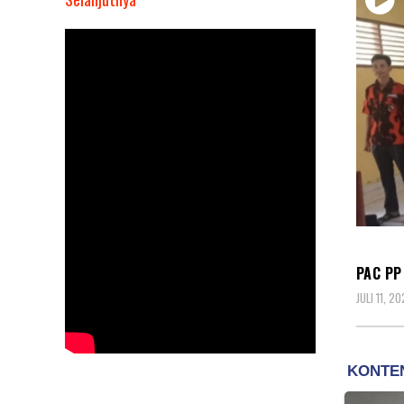
PAC
PP
Bangun
Purba,
Minta
DPRD
Rohul
Panggil
Perusahaan
PT
DAER
PHS
PAC PP
JULI 11, 2