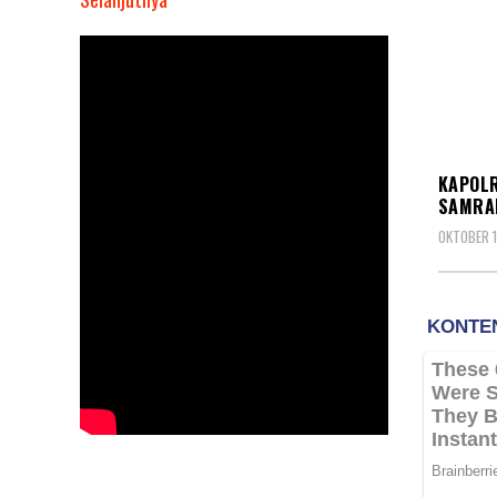
Kapolri
Listyo
Sigit
Anugerahi
Presiden
KORP
Jokowi
KAPOLR
Loka
SAMRA
Praja
OKTOBER 1
Samrakshana
dan
Warga
Kehormatan
Brimob
Polri