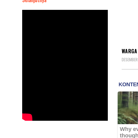
Warga
Batas
Batu,
Sambut
Bahagia
BERIT
Pelayanan
WARGA 
Kesehatan
DESEMBER
Habema