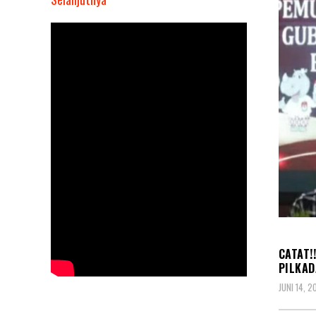
CATAT!!
KPU
Purwakarta
Butuh
Pantarlih
Capai
2.788
Orang,
Sambut
Pilkada
2024
PEMIL
CATAT!
PILKAD
JUNI 14, 2