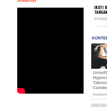
Ikuti
IKUTI 
Bimtek
TANGAN
Partai
NOVEMBER
Berkarya,
Anggota
DPRD
Beringin
Karya
Tanda
Tangani
Pakta
Integritas