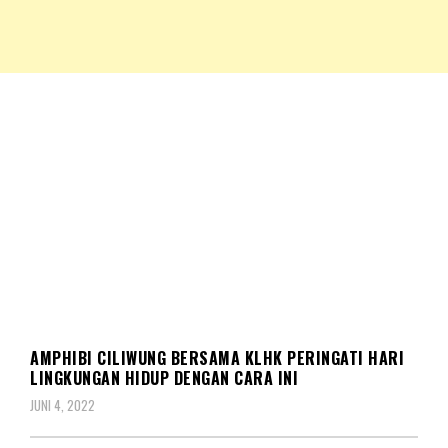
NKRIPOST – VOX POPULI PRO PATRIA
NKRIPOST
KOMUNITAS
AMPHIBI CILIWUNG BERSAMA KLHK PERINGATI HARI
LINGKUNGAN HIDUP DENGAN CARA INI
JUNI 4, 2022