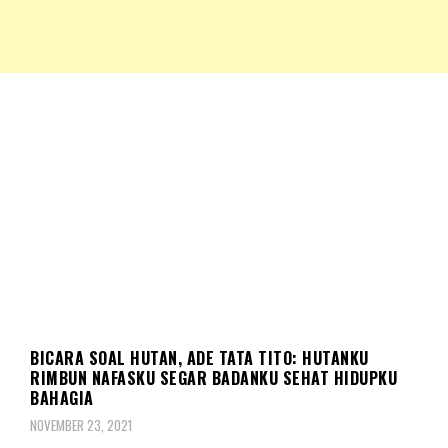
NKRIPOST – VOX POPULI PRO PATRIA
NKRIPOST
INSPIRASI
BICARA SOAL HUTAN, ADE TATA TITO: HUTANKU
RIMBUN NAFASKU SEGAR BADANKU SEHAT HIDUPKU
BAHAGIA
NOVEMBER 23, 2021