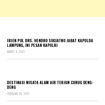
NKRIPOST – VOX POPULI PRO PATRIA
NKRIPOST
KORPS
IRJEN POL DRS. HENDRO SUGIATNO JABAT KAPOLDA
LAMPUNG, INI PESAN KAPOLRI
MARET 4, 2021
KORPS
DESTINASI WISATA ALAM AIR TERJUN CURUG DENG-
DENG
FEBRUARI 26, 2021