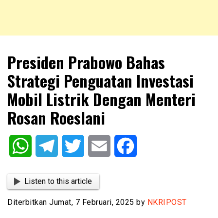
NKRIPOST – VOX POPULI PRO PATRIA
NKRIPOST
Presiden Prabowo Bahas
Strategi Penguatan Investasi
Mobil Listrik Dengan Menteri
Rosan Roeslani
WhatsApp
Telegram
Twitter
Email
Facebook
Listen to this article
Diterbitkan Jumat, 7 Februari, 2025 by
NKRIPOST