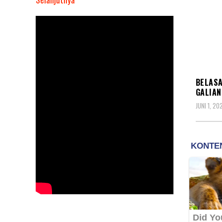
Belasan
Hektar
Kebun
Kelapa
Sawit
BERIT
Milik
BELASA
Negara
GALIAN
di
JUNI 1, 20
Rusak
Jadi
Galian
Kerokos
di
PTPN
V