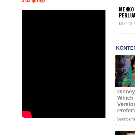
Menko
MENKO 
Airlangga:
PERLUA
PPKM
MARET 8, 
Mikro
Diperpanjang
Hingga
22
Maret
Dan
Perluas
Ke
Tiga
Provinsi