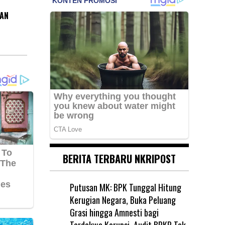
DAN
BERITA TERBARU NKRIPOST
Putusan MK: BPK Tunggal Hitung
Kerugian Negara, Buka Peluang
Grasi hingga Amnesti bagi
Terdakwa Korupsi, Audit BPKP Tak