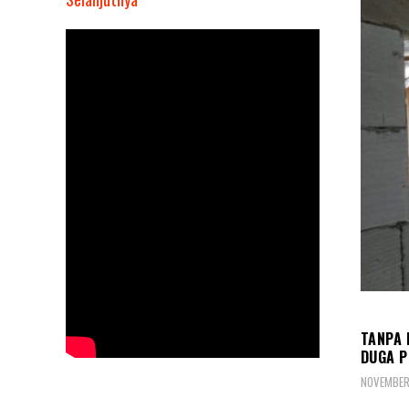
Tanpa
Pasang
Papan
Proyek,
Pemagaran
Kantor
Desa
Gandaria
di
Duga
Proyek
Siluman
HUKU
TANPA 
DUGA P
NOVEMBER