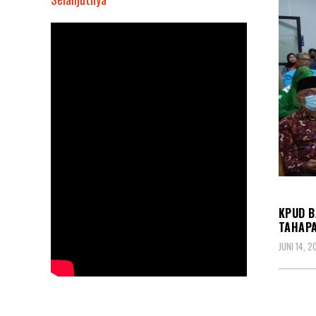
Dukung
Industri
Perfilman
Nasional,
Partai
Golkar
Akan
Gelar
Nonton
Bareng
POLIT
di
Bioskop
KPUD B
TAHAPA
JUNI 14, 2
BERIT