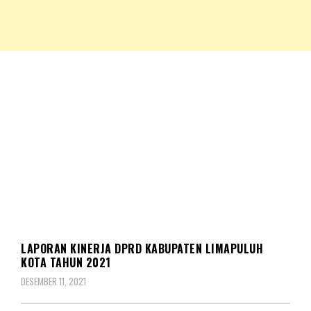
NKRIPOST – VOX POPULI PRO PATRIA
NKRIPOST
DAERAH
LAPORAN KINERJA DPRD KABUPATEN LIMAPULUH
KOTA TAHUN 2021
DESEMBER 11, 2021