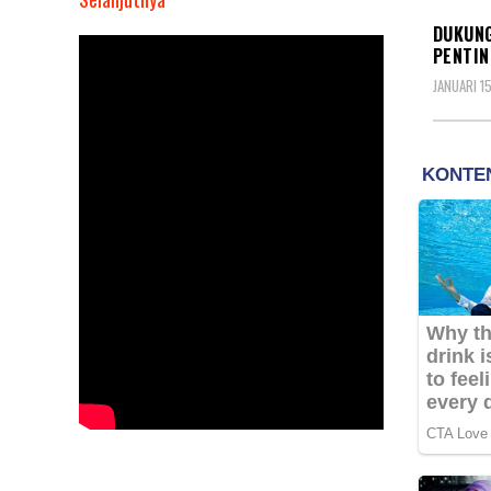
Dukung
DUKUNG
Komjen
PENTIN
Listyo
JANUARI 15
Sigit
Prabowo,
Ketua
FKUB
Jateng:
Yang
Penting
Telah
Penuhi
Kapasitas
dan
Profesionalitas