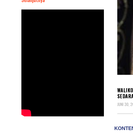
Walikota
Bukittinggi
Erman
Safar
Dilaporkan
Kasus
Persetubuhan
Sedarah
Ibu
dan
KASU
Anak,
Ini
WALIKO
Kata
SEDARA
Polisi!
JUNI 30, 