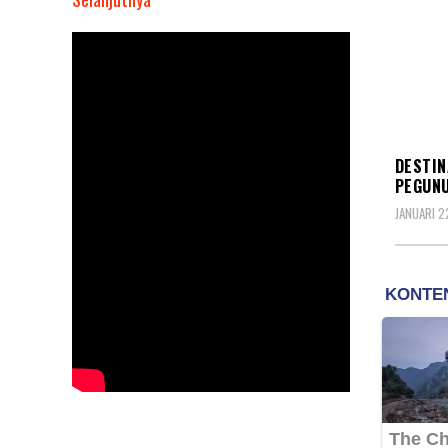
Destinasi
Wisata
Alam
Puncak
Duren
INSPI
Suguhkan
DESTIN
Keindahan
PEGUNU
Alam
JANUARI 2
Pegunungan
Nan
Exotic