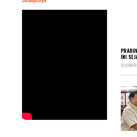
Danjen
Kopassus:
Prabowo
Ingin
Prajurit
KORP
Komando
PRABOW
Punya
INI SE
Mental
DESEMBER
Baja,
Disiplin
Dan
Pantang
Menyerah
KORP